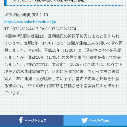
浄土真宗本願寺派 本願寺堺別院
堺市堺区神明町東3-1-10
http://www.sakaibetsuin.or.jp/
TEL:072-232-4417 FAX：072-232-3774
本願寺堺別院の創建は、足利義氏の第四子祐氏によると伝えられ
ています。文明2年（1470）には、道顕が蓮如上人を招いて堂を再
興しました。その後、享保13年（1728）に、現在地に本堂を落慶
しましたが、寛政10年（1798）の火災で表門と鐘楼を残して焼失
しました。現在の本堂は、文政8年（1825）に再建され、現存する
堺最大の木造建築物です。正面に阿弥陀如来、向かって右に親鸞
聖人、左に蓮如上人が鎮座しています。堂内の内陣と外陣を仕切
る襖絵には、中世の自由都市堺を彷彿させる南蛮貿易図が描かれ
ています。
ページをシェア
ページをTweet