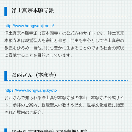
浄土真宗本願寺派
http://www.hongwanji.or.jp/
浄土真宗本願寺派（西本願寺）の公式Webサイトです。浄土真宗
本願寺派は親鸞聖人を宗祖と仰ぎ、門主を中心として浄土真宗の
教義をひろめ、自他共に心豊かに生きることのできる社会の実現
に貢献することを目的としています。
お西さん（本願寺）
https://www.hongwanji.kyoto
お西さんで知られる浄土真宗本願寺派の本山、本願寺の公式サイ
ト。参拝のご案内、親鸞聖人の教えや歴史、世界文化遺産に指定
された境内のご紹介。