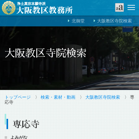
北御堂
大阪教区寺院検索
大阪教区寺院検索
トップページ
〉
検索・素材・動画
〉
大阪教区寺院検索
〉 専
応寺
専応寺
よみがな