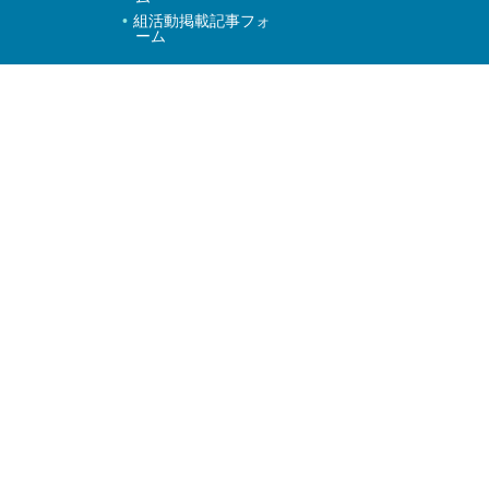
組活動掲載記事フォ
ーム
本願寺派