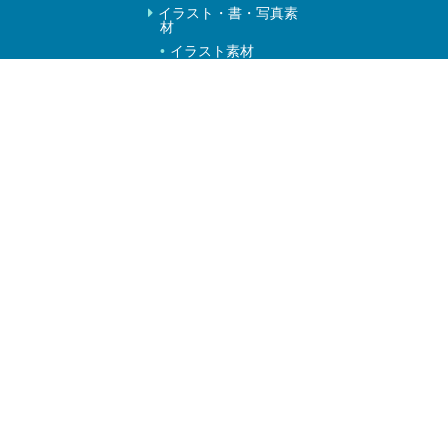
イラスト・書・写真素
材
イラスト素材
書の素材
写真素材
作家一覧
動画素材
教材資料
リンク集
教区寺院検索
北御堂（本願寺津村別院）
浄土真宗
浄土真宗本願寺派
大阪教区教務所
〒541-0053 大阪市中央区本町4-1-3