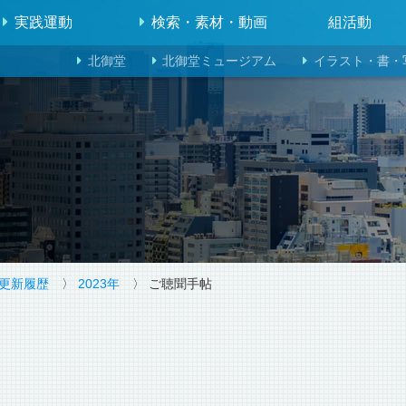
実践運動
検索・素材・動画
組活動
北御堂
北御堂ミュージアム
イラスト・書・
更新履歴
〉
2023年
〉 ご聴聞手帖