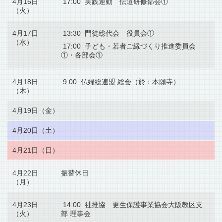
4月16日
17:00 実践運動 伝道研修部会①
（火）
4月17日
13:30 門徒総代会 役員会①
（水）
17:00 子ども・若者ご縁づくり推進委員会
①・各部会①
4月18日
9:00 仏婦総連盟 総会（於：本願寺）
（木）
4月19日（金）
4月20日（土）
4月21日（日）
4月22日
振替休日
（月）
4月23日
14:00 社推協 更生保護事業協会大阪教区支
（火）
部 理事会