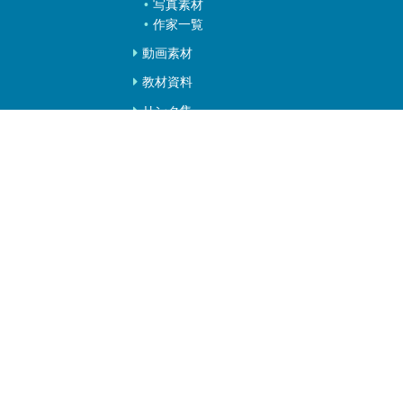
写真素材
作家一覧
動画素材
教材資料
リンク集
教区寺院検索
北御堂（本願寺津村別院）
浄土真宗
浄土真宗本願寺派
大阪教区教務所
〒541-0053 大阪市中央区本町4-1-3
TEL：06-6261-6796
FAX：06-6261-6735
Copyright 2004 Osaka Kyoku Kyomusho.