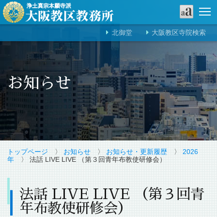
北御堂
大阪教区寺院検索
お知らせ
トップページ
〉
お知らせ
〉
お知らせ・更新履歴
〉
2026
年
〉 法話 LIVE LIVE （第３回青年布教使研修会）
法話 LIVE LIVE （第３回青
年布教使研修会）