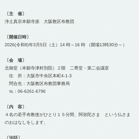
〔主 催〕
浄土真宗本願寺派 大阪教区布教団
〔開催日時〕
2026(令和8)年3月5日（土）14 時～16 時
（開場13時30分～）
〔会 場〕
北御堂（本願寺津村別院）２階 二尊堂・第二会議室
住 所：大阪市中央区本町4-1-3
問合先：大阪教区布教団事務局
℡：06-6261-6796
〔内 容〕
４名の若手布教使がひとり１５分間、阿弥陀さま という仏さま
のおはなしをします。
〔法話〕