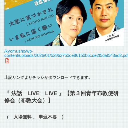
/kyomusho/wp-
content/uploads/2026/01/52962759ce86159b5cde2f5daf943ad2.pd
上記リンクよりチラシがダウンロードできます。
『 法話 LIVE LIVE 』【第３回青年布教使研
修会（布教大会）】
（ 入場無料 、 申込不要 ）