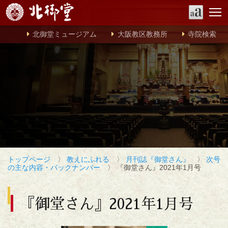
北御堂ミュージアム
大阪教区教務所
寺院検索
トップページ
〉
教えにふれる
〉
月刊誌『御堂さん』
〉
次号
の主な内容・バックナンバー
〉 『御堂さん』2021年1月号
『御堂さん』2021年1月号