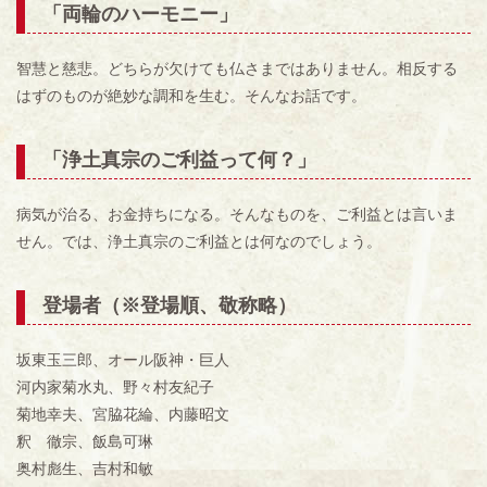
「
両輪のハーモニー
」
智慧と慈悲。どちらが欠けても仏さまではありません。相反する
はずのものが絶妙な調和を生む。そんなお話です。
「
浄土真宗のご利益って何？
」
病気が治る、お金持ちになる。そんなものを、ご利益とは言いま
せん。では、浄土真宗のご利益とは何なのでしょう。
登場者（※登場順、敬称略）
坂東玉三郎、オール阪神・巨人
河内家菊水丸、野々村友紀子
菊地幸夫、宮脇花綸、内藤昭文
釈 徹宗、飯島可琳
奥村彪生、吉村和敏