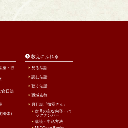
教えにふれる
法座・行
見る法話
読む法話
座
聴く法話
ご命日法
職域布教
事
月刊誌『御堂さん』
次号の主な内容・バ
化団体）
ックナンバー
購読・申込方法
MIDOsan Books