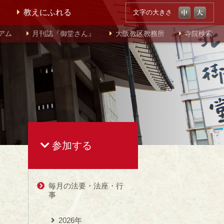
教えにふれる
文字の大きさ
アム
月刊誌『御堂さん』
大阪教区教務所
寺院検索
参加する
毎月の法要・法座・行
事
2026年