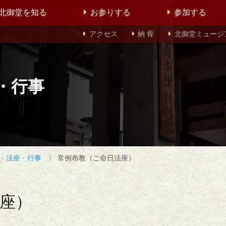
北御堂を知る
お参りする
参加する
アクセス
納 骨
北御堂ミュージ
・行事
・法座・行事
〉 常例布教（ご命日法座）
座）