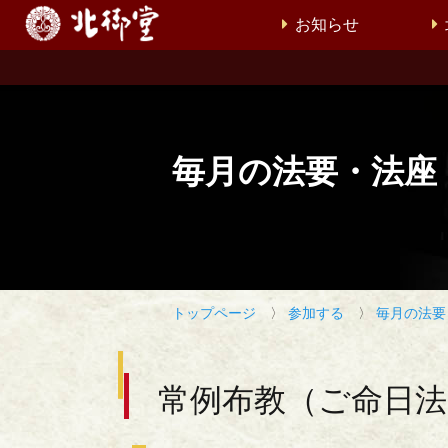
お知らせ
毎月の法要・法座
トップページ
〉
参加する
〉
毎月の法要
常例布教（ご命日法