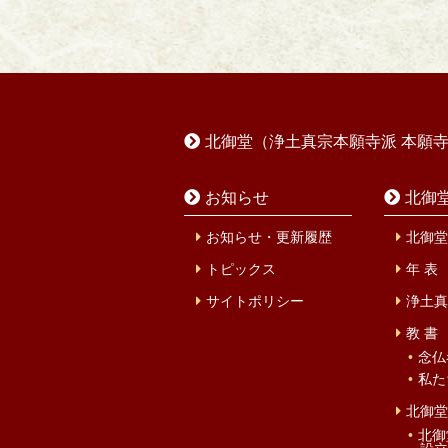
北御堂（浄土真宗本願寺派 本願
お知らせ
北御
お知らせ・更新履歴
北御堂
トピックス
年 表
サイトポリシー
浄土真
教 書
念仏
私た
北御堂
北御