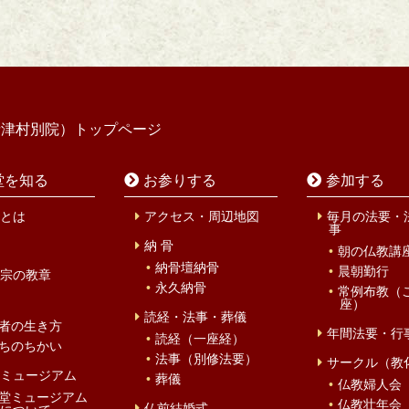
寺津村別院）トップページ
堂を知る
お参りする
参加する
とは
アクセス・周辺地図
毎月の法要・
事
納 骨
朝の仏教講
納骨壇納骨
晨朝勤行
宗の教章
永久納骨
常例布教（
座）
読経・法事・葬儀
者の生き方
年間法要・行
読経（一座経）
ちのちかい
法事（別修法要）
サークル（教
ミュージアム
葬儀
仏教婦人会
堂ミュージアム
仏教壮年会
仏前結婚式