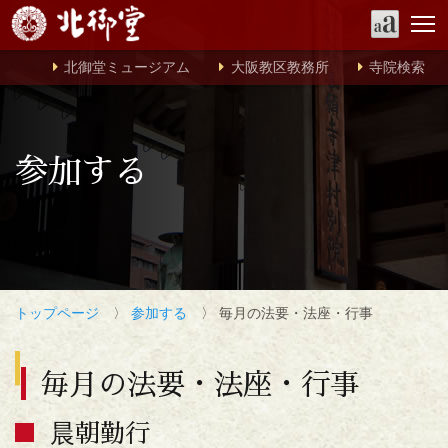
北御堂ミュージアム
大阪教区教務所
寺院検索
参加する
トップページ
〉
参加する
〉 毎月の法要・法座・行事
毎月の法要・法座・行事
晨朝勤行