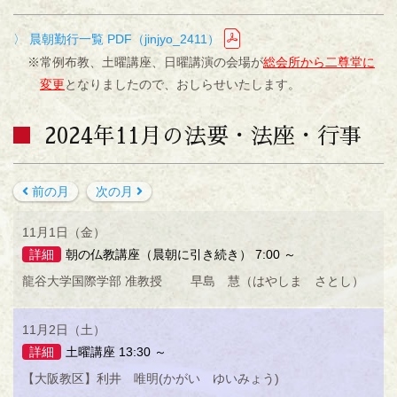
〉 晨朝勤行一覧 PDF（jinjyo_2411）
※常例布教、土曜講座、日曜講演の会場が
総会所から二尊堂に
変更
となりましたので、おしらせいたします。
2024年11月の法要・法座・行事
前の月
次の月
11月1日（金）
詳細
朝の仏教講座（晨朝に引き続き） 7:00 ～
龍谷大学国際学部 准教授 早島 慧（はやしま さとし）
11月2日（土）
詳細
土曜講座 13:30 ～
【大阪教区】利井 唯明(かがい ゆいみょう)