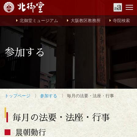
北御堂ミュージアム
大阪教区教務所
寺院検索
参加する
トップページ
〉
参加する
〉 毎月の法要・法座・行事
毎月の法要・法座・行事
晨朝勤行