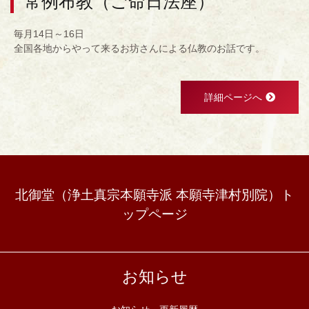
常例布教（ご命日法座）
毎月14日～16日
全国各地からやって来るお坊さんによる仏教のお話です。
詳細ページへ
北御堂（浄土真宗本願寺派 本願寺津村別院）ト
ップページ
お知らせ