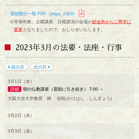
〉 晨朝勤行一覧 PDF（jinjyo_2303）
※常例布教、土曜講座、日曜講演の会場が
総会所から二尊堂に
変更
となりましたので、おしらせいたします。
2023年3月の法要・法座・行事
前の月
次の月
3月1日（水）
詳細
朝の仏教講座（晨朝に引き続き） 7:00 ～
大阪大谷大学教授 梯 信暁(かけはし しんぎょう)
3月2日（木）
3月3日（金）