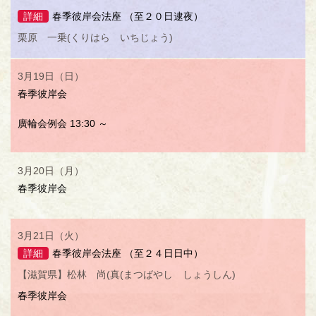
詳細
春季彼岸会法座 （至２０日逮夜）
栗原 一乗(くりはら いちじょう)
3月19日（日）
春季彼岸会
廣輪会例会 13:30 ～
3月20日（月）
春季彼岸会
3月21日（火）
詳細
春季彼岸会法座 （至２４日日中）
【滋賀県】松林 尚(真(まつばやし しょうしん)
春季彼岸会