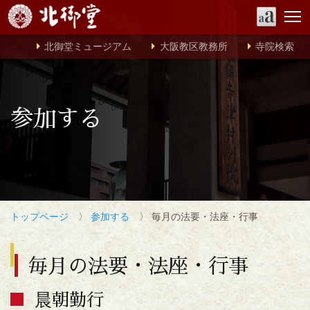
北御堂ミュージアム
大阪教区教務所
寺院検索
参加する
トップページ
〉
参加する
〉 毎月の法要・法座・行事
毎月の法要・法座・行事
晨朝勤行