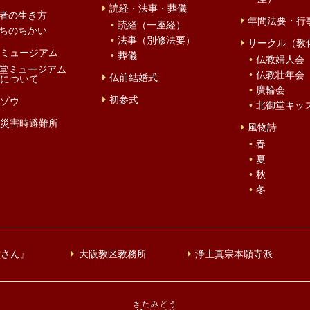
読経・法事・葬儀
者の生き方
年間法要・行
読経（一座経）
ちのちかい
法事（別修法要）
サークル（教
ミュージアム
葬儀
仏教婦人会
堂ミュージアム
仏教壮年会
仏前結婚式
について
廣輪会
初参式
ゾウ
北御堂キッ
災害時避難所
風物詩
春
夏
秋
冬
堂さん』
大阪教区教務所
浄土真宗本願寺派
きたみどう