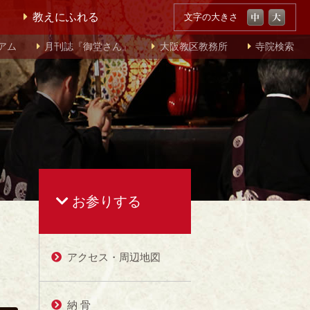
教えにふれる
文字の大きさ
アム
月刊誌『御堂さん』
大阪教区教務所
寺院検索
お参りする
アクセス・周辺地図
納 骨