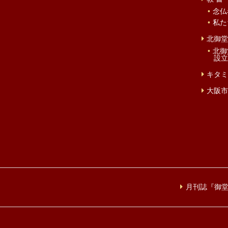
念仏
私た
北御堂
北御
設立
キタミ
大阪市
月刊誌『御