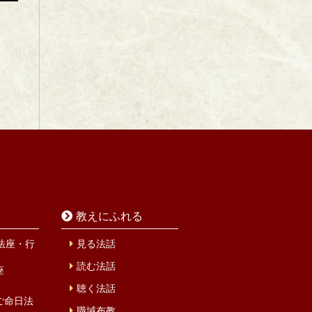
教えにふれる
法座・行
見る法話
読む法話
座
聴く法話
ご命日法
職域布教