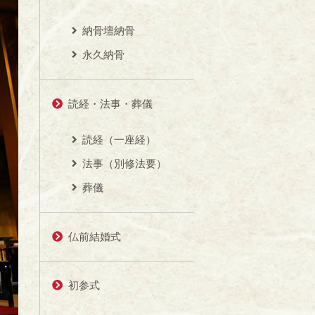
納骨壇納骨
永久納骨
読経・法事・葬儀
読経（一座経）
法事（別修法要）
葬儀
仏前結婚式
初参式