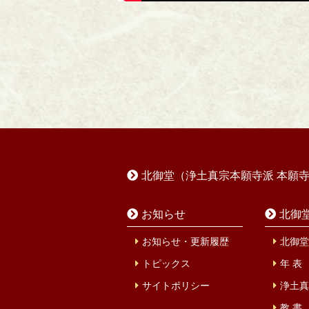
北御堂（浄土真宗本願寺派 本願
お知らせ
北御
お知らせ・更新履歴
北御堂
トピックス
年 表
サイトポリシー
浄土真
教 書