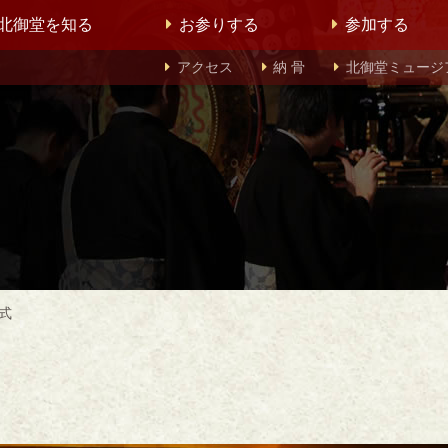
北御堂を知る
お参りする
参加する
アクセス
納 骨
北御堂ミュージ
式