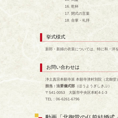
乾杯
閉式の言葉
合掌・礼拝
挙式様式
新郎・新婦の衣裳については、特に和・洋
お問い合わせは
浄土真宗本願寺派 本願寺津村別院（北御堂
担当：法要儀式部
（ほうようぎしきぶ）
〒541-0053 大阪市中央区本町4-1-3
TEL：06-6261-6796
動画「北御堂の仏前結婚式