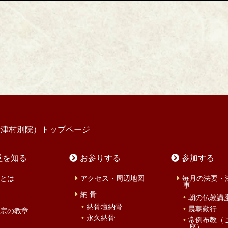
寺津村別院）トップページ
堂を知る
お参りする
参加する
とは
アクセス・周辺地図
毎月の法要・
事
納 骨
朝の仏教講
納骨壇納骨
晨朝勤行
宗の教章
永久納骨
常例布教（
座）