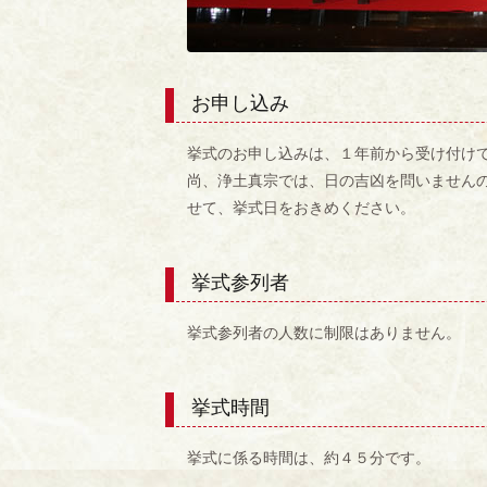
お申し込み
挙式のお申し込みは、１年前から受け付け
尚、浄土真宗では、日の吉凶を問いません
せて、挙式日をおきめください。
挙式参列者
挙式参列者の人数に制限はありません。
挙式時間
挙式に係る時間は、約４５分です。