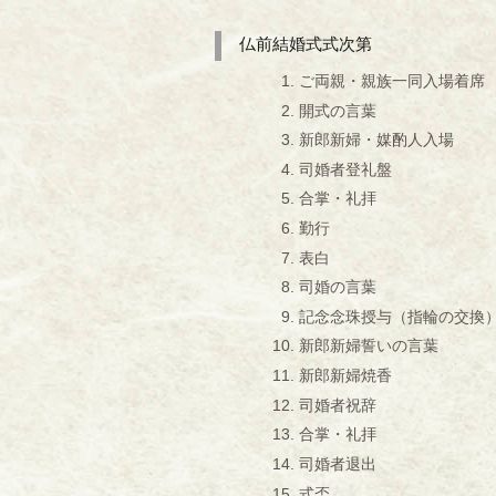
仏前結婚式式次第
ご両親・親族一同入場着席
開式の言葉
新郎新婦・媒酌人入場
司婚者登礼盤
合掌・礼拝
勤行
表白
司婚の言葉
記念念珠授与（指輪の交換
新郎新婦誓いの言葉
新郎新婦焼香
司婚者祝辞
合掌・礼拝
司婚者退出
式盃