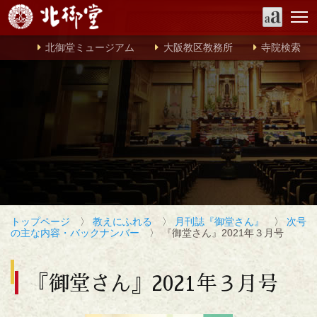
北御堂ミュージアム
大阪教区教務所
寺院検索
トップページ
〉
教えにふれる
〉
月刊誌『御堂さん』
〉
次号
の主な内容・バックナンバー
〉 『御堂さん』2021年３月号
『御堂さん』2021年３月号