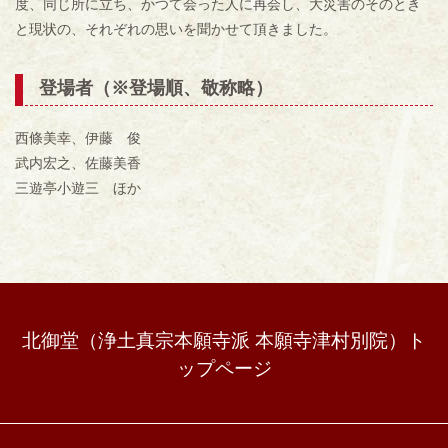
度、同じ所に立ち、かつて会った人に再会し、大災害のそのとき
と現状の、それぞれの思いを聞かせて頂きました。
登場者（※登場順、敬称略）
西條美幸、伊藤 俊
武内宏之、佐藤美香
三遊亭小遊三 ほか
北御堂（浄土真宗本願寺派 本願寺津村別院）ト
ップページ