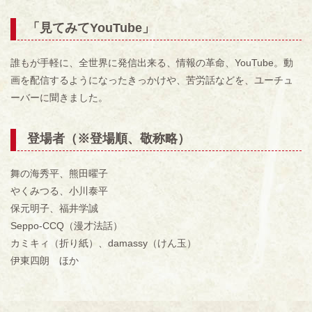
「見てみてYouTube」
誰もが手軽に、全世界に発信出来る、情報の革命、
YouTube
。動
画を配信するようになったきっかけや、苦労話などを、ユーチュ
ーバーに聞きました。
登場者（※登場順、敬称略）
舞の海秀平、熊田曜子
やくみつる、小川泰平
保元明子、福井学誠
Seppo-CCQ（漫才法話）
カミキィ（折り紙）、damassy（けん玉）
伊東四朗 ほか