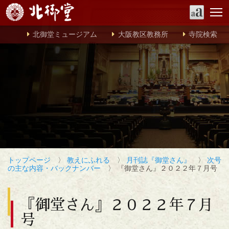
北御堂ミュージアム
大阪教区教務所
寺院検索
トップページ
〉
教えにふれる
〉
月刊誌『御堂さん』
〉
次号
の主な内容・バックナンバー
〉 『御堂さん』２０２２年７月号
『御堂さん』２０２２年７月
号