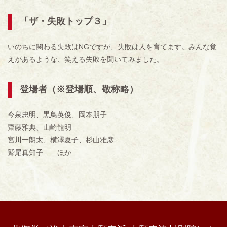
「ザ・失敗トップ３
」
いのちに関わる失敗は
NG
ですが、失敗は人を育てます。みんな覚
えがあるような、笑える失敗を聞いてみました。
登場者（※登場順、敬称略）
今泉忠明、黒鳥英俊、岡本朋子
齋藤雅典、山崎龍明
宮川一朗太、横澤夏子、杉山雅彦
鷲尾真知子 ほか