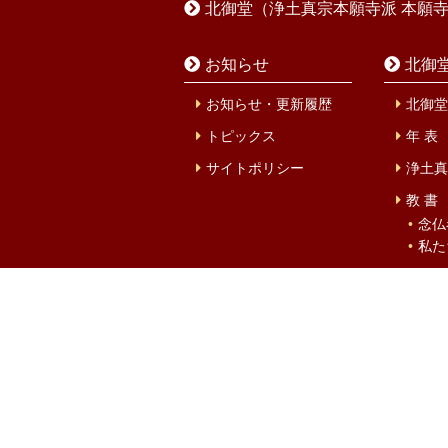
北御堂（浄土真宗本願寺派 本願
お知らせ
北御
お知らせ・更新履歴
北御堂
トピックス
年 表
サイトポリシー
浄土真
教 書
念仏
私た
北御堂
北御
設立
キタミ
大阪市