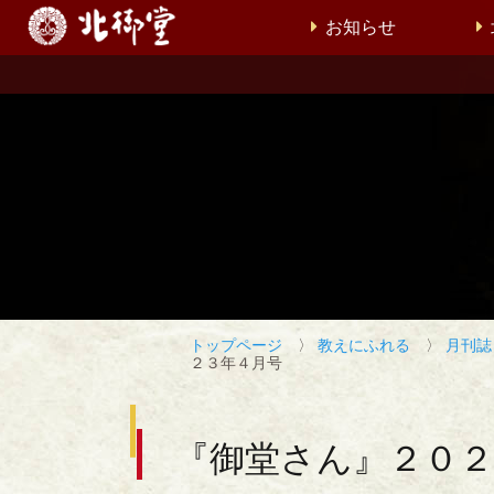
お知らせ
トップページ
〉
教えにふれる
〉
月刊誌
２３年４月号
『御堂さん』２０２