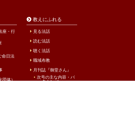
教えにふれる
法座・行
見る法話
読む法話
座
聴く法話
ご命日法
職域布教
事
月刊誌『御堂さん』
次号の主な内容・バ
化団体）
ックナンバー
購読・申込方法
MIDOsan Books
概要・あゆみ
ズサンガ
お問い合わせフォー
ム