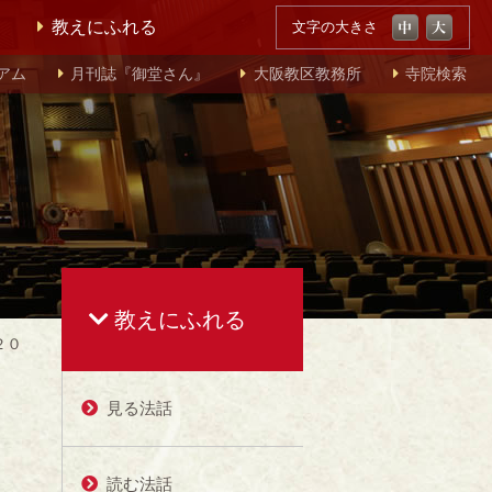
教えにふれる
文字の大きさ
アム
月刊誌『御堂さん』
大阪教区教務所
寺院検索
教えにふれる
２０
見る法話
読む法話