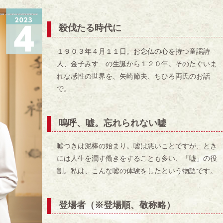
殺伐たる時代に
１９０３年４月１１日。お念仏の心を持つ童謡詩
人、金子みすゞの生誕から１２０年。そのたぐいま
れな感性の世界を、矢崎節夫、ちひろ両氏のお話
で。
嗚呼、嘘。忘れられない嘘
嘘つきは泥棒の始まり。嘘は悪いことですが、とき
には人生を潤す働きをすることも多い、「嘘」の役
割。私は、こんな嘘の体験をしたという物語です。
登場者（※登場順、敬称略）