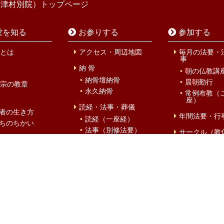
寺津村別院）トップページ
堂を知る
お参りする
参加する
とは
アクセス・周辺地図
毎月の法要・
事
納 骨
朝の仏教講
納骨壇納骨
晨朝勤行
宗の教章
永久納骨
常例布教（
座）
読経・法事・葬儀
者の生き方
年間法要・行
読経（一座経）
ちのちかい
法事（別修法要）
サークル（教
ミュージアム
葬儀
仏教婦人会
堂ミュージアム
仏教壮年会
仏前結婚式
について
廣輪会
初参式
ゾウ
北御堂キッ
災害時避難所
風物詩
春
夏