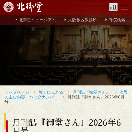
北御堂ミュージアム
大阪教区教務所
寺院検索
トップページ
〉
教えにふれる
〉
月刊誌『御堂さん』
〉
次号
の主な内容・バックナンバー
〉 月刊誌『御堂さん』2026年6月
号
月刊誌『御堂さん』2026年6
月号