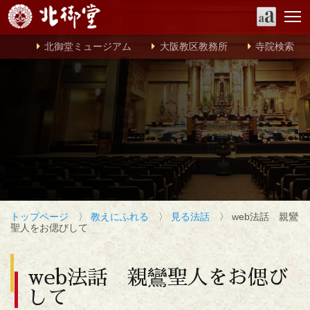
北御堂ミュージアム
大阪教区教務所
寺院検索
トップページ
〉
教えにふれる
〉
見る法話
〉 web法話 親鸞
聖人をお偲びして
web法話 親鸞聖人をお偲び
して