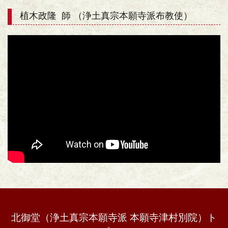
植木政隆 師 （浄土真宗本願寺派布教使）
北御堂（浄土真宗本願寺派 本願寺津村別院）ト