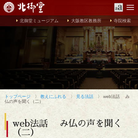
北御堂ミュージアム
大阪教区教務所
寺院検索
トップページ
〉
教えにふれる
〉
見る法話
〉 web法話 み
仏の声を聞く（二）
web法話 み仏の声を聞く
（二）