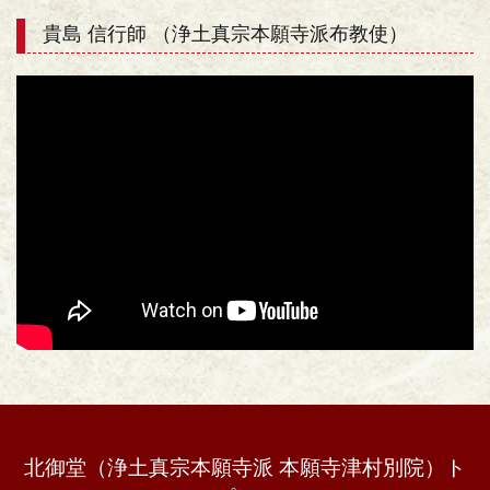
貴島 信行師 （浄土真宗本願寺派布教使）
北御堂（浄土真宗本願寺派 本願寺津村別院）ト