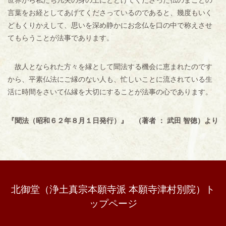
世界から私たち凡夫の身の上にとどけてくださった仏のまことの
言葉をお経としてあげてくださっているのであると、幾度もいく
どもくりかえして、思いを深め静かにお念仏を口の中で称えさせ
てもらうことが法事であります。
故人となられた方々を縁として聞法する機会に恵まれたのです
から、平素仏法にご縁のない人も、忙しいことに流されている生
活に時間をさいて仏縁を大切にすることが法事の心であります。
『聞法（昭和６２年８月１日発行）』 （著者 ： 武田 智徳）より
北御堂（浄土真宗本願寺派 本願寺津村別院）ト
ップページ