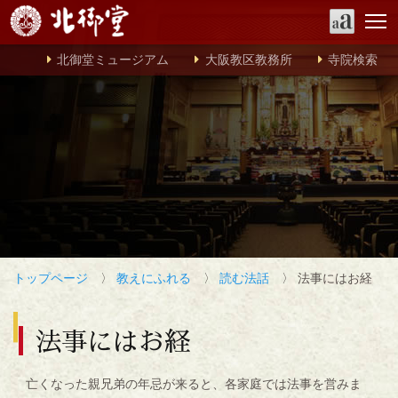
北御堂ミュージアム
大阪教区教務所
寺院検索
トップページ
〉
教えにふれる
〉
読む法話
〉 法事にはお経
法事にはお経
亡くなった親兄弟の年忌が来ると、各家庭では法事を営みま