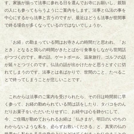
す。家族が揃って法事に参れる日を選んでお寺にお願いし、親類
の人にも参ってもらうようにご案内をします。法事と仏法の事を
中心にするから法事と言うのですが、最近はどうも法事が世間事
で終る場合が多くなっているのではないでしょうか。
「お経」の勤まっている間はお寺さんの時間だと思われ、「お
とき」となると我らの時間がきたとばかり食事をしながら世間話
がつづくのです。車の話、ゲートボール、温泉旅行、ゴルフの話
が延々とつづくのです。仏法の話が出かけたかと思うとすぐに切
れてしまうのです。法事とは名ばかりで、世間のこと、たべるこ
とで終ってしまうことが悲しいことです。
これからは法事のご案内を受けられたら、その日は時間前に早
く参って、お経の勤められている間は話をしたり、タバコをのん
だりお菓子をいただいたりせずに、お経中は心を静かにして、
今、ご住職が勤めておられるお経は「仏さまが、明日のいのちの
わからないような私を、必らずお救いくださる」と、真実の仏の