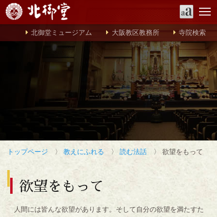
北御堂ミュージアム
大阪教区教務所
寺院検索
トップページ
〉
教えにふれる
〉
読む法話
〉 欲望をもって
欲望をもって
人間には皆んな欲望があります。そして自分の欲望を満たすた