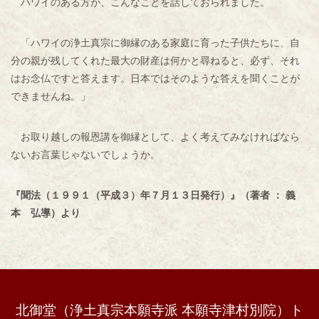
ハワイのある方が、こんなことを話しておられました。
「ハワイの浄土真宗に御縁のある家庭に育った子供たちに、自
分の親が残してくれた最大の財産は何かと尋ねると、必ず、それ
はお念仏ですと答えます。日本ではそのような答えを聞くことが
できませんね。」
お取り越しの報恩講を御縁として、よく考えてみなければなら
ないお言葉じゃないでしょうか。
『聞法（１９９１（平成３）年７月１３日発行）』（著者 ： 義
本 弘導）より
北御堂（浄土真宗本願寺派 本願寺津村別院）ト