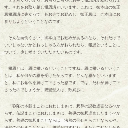
１１月ぐらいから、あちらこちらのお寺で報恩講が勤められま
す。それをお取り越し報恩講といいます。これは、御本山の御正
忌報恩講に先立って、各お寺でお勤めし、御正忌は、ご本山にお
参りしようということなのです。
そんな面倒くさい、御本山でお勤めがあるのなら、それだけで
いいじゃないかとおっしゃる方がおられたら、報恩ということに
ついて、少し考えていただきたいものです。
報恩とは、恩に報いるということですね。恩に報いるというこ
とは、私が何かの恩を受けたからです。どんな恩かといいます
と、私にお念仏を届けて下さった恩です。では、だれが届けて下
さったのでしょうか。親鸞聖人は、歎異抄に
「弥陀の本願まことにおわしまさば、釈尊の説教虚言なるべか
らず。仏説まことにおわしまさば、善導の御釈虚言したまうべか
らず。善導の御釈まことならば、法然の仰せそらごとならんや。
法然の仰せまことならば、親鸞が申すむね、またもてむなしかる