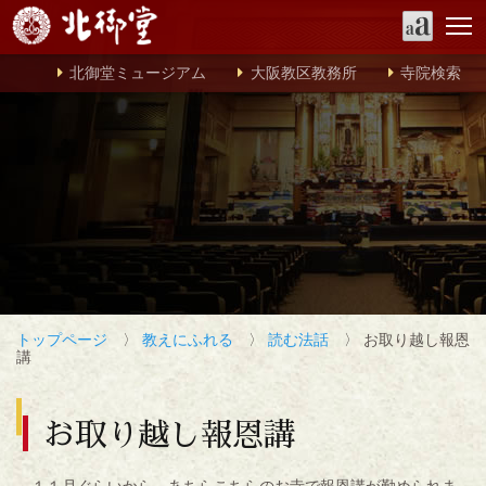
北御堂ミュージアム
大阪教区教務所
寺院検索
トップページ
〉
教えにふれる
〉
読む法話
〉 お取り越し報恩
講
お取り越し報恩講