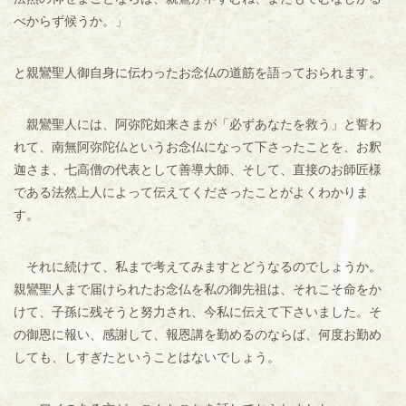
べからず候うか。」
と親鸞聖人御自身に伝わったお念仏の道筋を語っておられます。
親鸞聖人には、阿弥陀如来さまが「必ずあなたを救う」と誓わ
れて、南無阿弥陀仏というお念仏になって下さったことを、お釈
迦さま、七高僧の代表として善導大師、そして、直接のお師匠様
である法然上人によって伝えてくださったことがよくわかりま
す。
それに続けて、私まで考えてみますとどうなるのでしょうか。
親鸞聖人まで届けられたお念仏を私の御先祖は、それこそ命をか
けて、子孫に残そうと努力され、今私に伝えて下さいました。そ
の御恩に報い、感謝して、報恩講を勤めるのならば、何度お勤め
しても、しすぎたということはないでしょう。