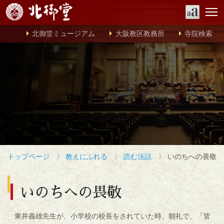
北御堂ミュージアム
大阪教区教務所
寺院検索
トップページ
〉
教えにふれる
〉
読む法話
〉 いのちへの畏敬
いのちへの畏敬
東井義雄先生が、小学校の校長をされていた時、朝礼で、「皆