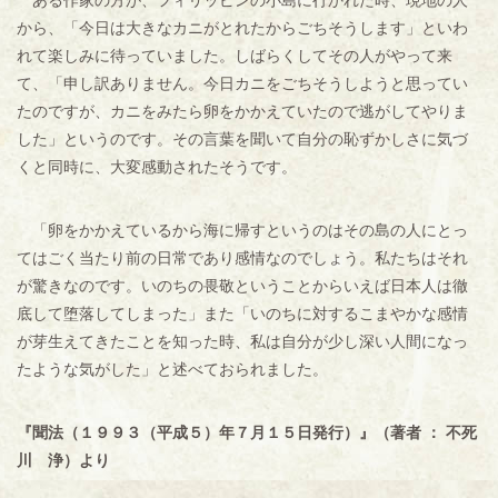
ある作家の方が、フィリッピンの小島に行かれた時、現地の人
から、「今日は大きなカニがとれたからごちそうします」といわ
れて楽しみに待っていました。しばらくしてその人がやって来
て、「申し訳ありません。今日カニをごちそうしようと思ってい
たのですが、カニをみたら卵をかかえていたので逃がしてやりま
した」というのです。その言葉を聞いて自分の恥ずかしさに気づ
くと同時に、大変感動されたそうです。
「卵をかかえているから海に帰すというのはその島の人にとっ
てはごく当たり前の日常であり感情なのでしょう。私たちはそれ
が驚きなのです。いのちの畏敬ということからいえば日本人は徹
底して堕落してしまった」また「いのちに対するこまやかな感情
が芽生えてきたことを知った時、私は自分が少し深い人間になっ
たような気がした」と述べておられました。
『聞法（１９９３（平成５）年７月１５日発行）』（著者 ： 不死
川 浄）より