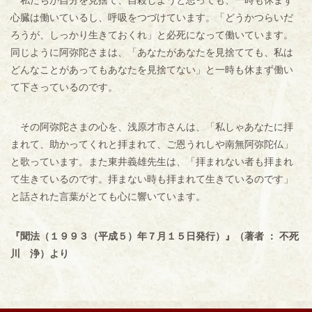
私たちが自分を見捨て、自殺しようと思っても、一時も休まず
心臓は働いているし、呼吸をつづけています。「どうかつらいだ
ろうが、しっかり生きておくれ」と必死になって働いています。
同じように阿弥陀さまは、「あなたがあなたを見捨てても、私は
どんなことがあってもあなたを見捨てない」と一時も休まず働い
て下さっているのです。
その阿弥陀さまの心を、浅原才市さんは、「私しゃあなたに拝
まれて、助かってくれと拝まれて、ご恩うれしや南無阿弥陀仏」
と歌っています。また東井義雄先生は、「拝まれない者も拝まれ
て生きているのです。拝まない時も拝まれて生きているのです」
と話された言葉がとても心に響いています。
『聞法（１９９３（平成５）年７月１５日発行）』（著者 ： 不死
川 浄）より