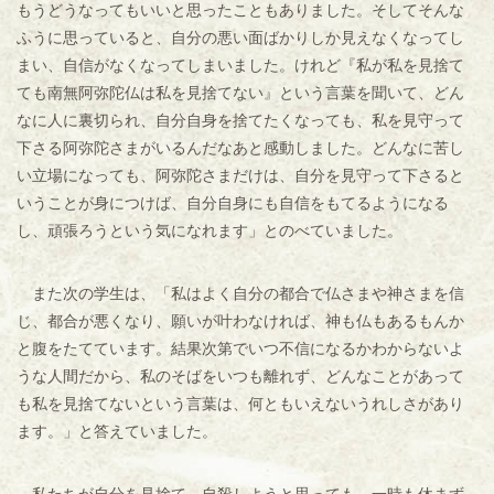
もうどうなってもいいと思ったこともありました。そしてそんな
ふうに思っていると、自分の悪い面ばかりしか見えなくなってし
まい、自信がなくなってしまいました。けれど『私が私を見捨て
ても南無阿弥陀仏は私を見捨てない』という言葉を聞いて、どん
なに人に裏切られ、自分自身を捨てたくなっても、私を見守って
下さる阿弥陀さまがいるんだなあと感動しました。どんなに苦し
い立場になっても、阿弥陀さまだけは、自分を見守って下さると
いうことが身につけば、自分自身にも自信をもてるようになる
し、頑張ろうという気になれます」とのべていました。
また次の学生は、「私はよく自分の都合で仏さまや神さまを信
じ、都合が悪くなり、願いが叶わなければ、神も仏もあるもんか
と腹をたてています。結果次第でいつ不信になるかわからないよ
うな人間だから、私のそばをいつも離れず、どんなことがあって
も私を見捨てないという言葉は、何ともいえないうれしさがあり
ます。」と答えていました。