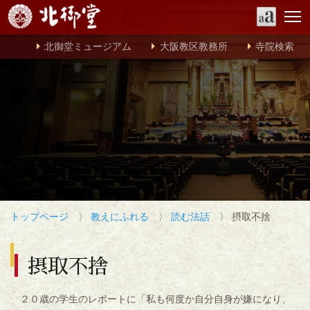
北御堂ミュージアム
大阪教区教務所
寺院検索
トップページ
〉
教えにふれる
〉
読む法話
〉 摂取不捨
摂取不捨
２０歳の学生のレポートに「私も何度か自分自身が嫌になり、