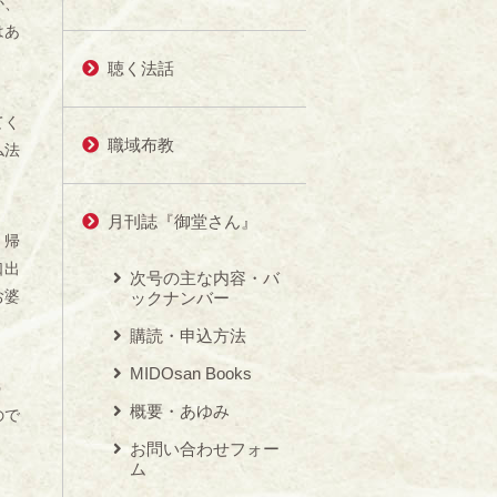
か、
はあ
聴く法話
てく
職域布教
仏法
月刊誌『御堂さん』
。帰
口出
次号の主な内容・バ
お婆
ックナンバー
購読・申込方法
MIDOsan Books
う
概要・あゆみ
ので
お問い合わせフォー
ム