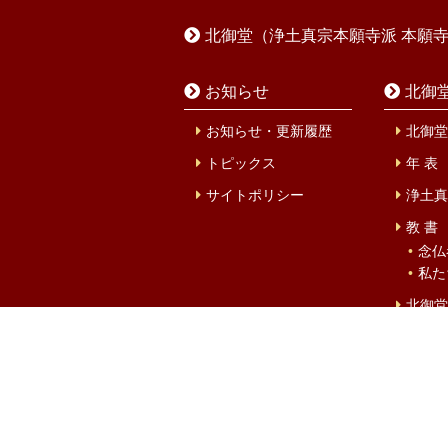
北御堂（浄土真宗本願寺派 本願
お知らせ
北御
お知らせ・更新履歴
北御堂
トピックス
年 表
サイトポリシー
浄土真
教 書
念仏
私た
北御堂
北御
設立
キタミ
大阪市