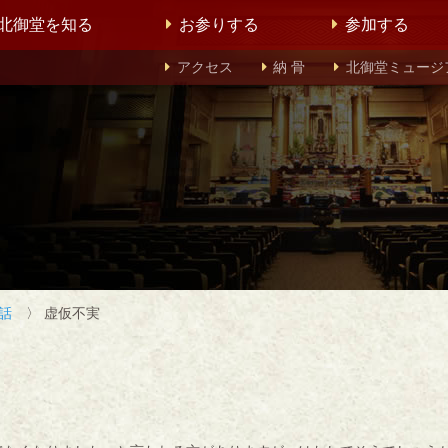
北御堂を知る
お参りする
参加する
アクセス
納 骨
北御堂ミュージ
話
〉 虚仮不実