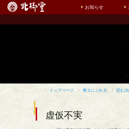
お知らせ
トップページ
〉
教えにふれる
〉
読む法
虚仮不実