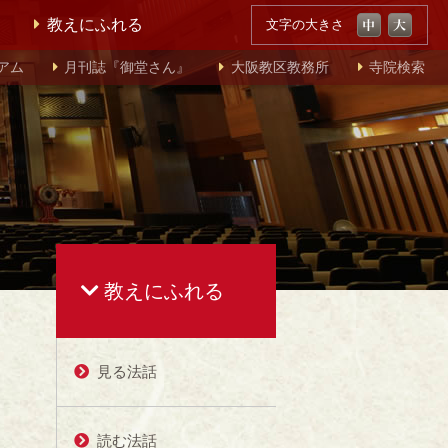
教えにふれる
文字の大きさ
アム
月刊誌『御堂さん』
大阪教区教務所
寺院検索
教えにふれる
見る法話
読む法話