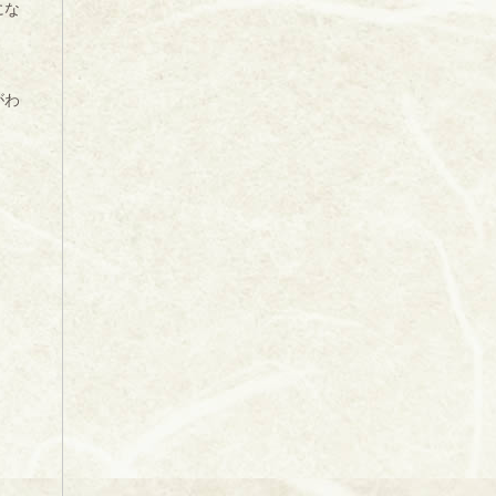
にな
がわ