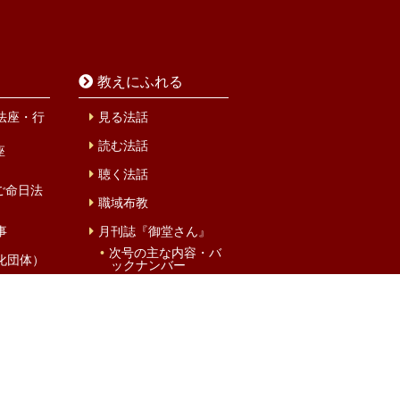
教えにふれる
法座・行
見る法話
読む法話
座
聴く法話
ご命日法
職域布教
事
月刊誌『御堂さん』
次号の主な内容・バ
化団体）
ックナンバー
購読・申込方法
MIDOsan Books
概要・あゆみ
ズサンガ
お問い合わせフォー
ム