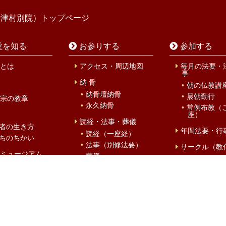
寺津村別院）トップページ
堂を知る
お参りする
参加する
とは
アクセス・周辺地図
毎月の法要・
事
納 骨
朝の仏教講
納骨壇納骨
晨朝勤行
宗の教章
永久納骨
常例布教（
座）
読経・法事・葬儀
者の生き方
年間法要・行
読経（一座経）
ちのちかい
法事（別修法要）
サークル（教
ミュージアム
葬儀
仏教婦人会
堂ミュージアム
仏教壮年会
仏前結婚式
について
廣輪会
初参式
ゾウ
北御堂キッ
災害時避難所
風物詩
春