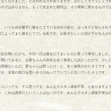
なくなりました」と言われる方がありますが、はたしてそうでしょう
るのではありません。もって生まれた根性は、そう簡単に変わるもので
、いつも自分勝手に腹をたてている自分の姿が、はっきりと知らされ
縁によってまた腹をたてている私です。お恥ずかしいと頭が下がる人が
話を聞いたから、今日一日は腹をたてまいと心に誓って帰宅しました
で聞いてみると、お婆ちゃんの存在を全く無視した話だったので、少し
は関係ないんだ。婆ちゃんは黙っとけ」と、全く無視されたそうです。
行き、水道の蛇口を思いきりひねってワンワンと泣いていたそうです。
ニいっても、ナニ思っても、みんなスカタン虚仮不実」とありますよ
い、これは真実だということはないのです。みんなスカタン虚仮不実な