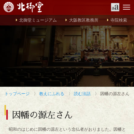
北御堂ミュージアム
大阪教区教務所
寺院検索
トップページ
〉
教えにふれる
〉
読む法話
〉 因幡の源左さん
因幡の源左さん
昭和のはじめに因幡の源左という念仏者がおりました。因幡と