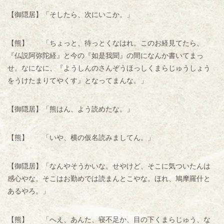
【御隠居】「そしたら、次にいこか。」
【熊】 「ちょっと、待っとくなはれ。このお経見てたら、
『仏説阿弥陀経』と今の『如是我聞』の間になんか書いてまっ
せ。なになに、『ようしんのさんぞうほっしくまらじゅうしょう
をうけたまりてやくす』となってまんな。」
【御隠居】「熊はん、よう読めたな。」
【熊】 「いや、横の仮名読みましてん。」
【御隠居】「なんやそうかいな。せやけど、そこに気ついたんは
感心やな。そこはお勤めでは読まんとこやな。ほれ、鳩摩羅什と
あるやろ。」
【熊】 「へえ、あんた、寝不足か、目の下くまらじゅう、な