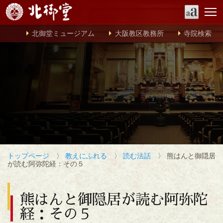
北御堂ミュージアム
大阪教区教務所
寺院検索
トップページ
〉
教えにふれる
〉
読む法話
〉 熊はんと御隠居
が読む阿弥陀経：その５
熊はんと御隠居が読む阿弥陀
経：その５