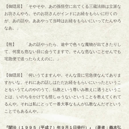
【御隠居】「そやそや、あの孫悟空に出てくる三蔵法師は立派な
お坊さんやろ。そのお坊さんがインドにお経をもらいに行くの
が、あの話や。ああやって当時はお経をもらいにいってたんやろ
なあ。」
【熊】 「あの話やったら、途中で色々な魔物が出てきたりし
て、何度も危ない目に会うてますで。そんな危ないことせんでも
宅急便で送ったらええのに。」
【御隠居】「何いうてますんや。そんな昔に宅急便なんてありま
すかいな。それにあの話しはただお経をもらいにいったというこ
とをいうてんのやのうて、仏教という尊いみ教えに遇うというこ
とは、いのちをかけても惜しゅうないということを教えてくれて
るんや。それは私にとって一番大事なもんが仏教なんだぞという
ことでもあるんや。」
『聞法（１９９５（平成７）年９月１日発行）』（著者：義本弘