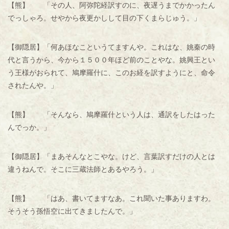
【熊】 「その人、阿弥陀経訳すのに、夜遅うまでかかったん
でっしゃろ。せやから夜更かしして目の下くまらじゅう。」
【御隠居】「何あほなこというてますんや。これはな、姚秦の時
代と言うから、今から１５００年ほど前のことやな。姚興王とい
う王様がおられて、鳩摩羅什に、このお経を訳すようにと、命令
されたんや。」
【熊】 「そんなら、鳩摩羅什という人は、通訳をしたはった
んでっか。」
【御隠居】「まあそんなとこやな。けど、言葉訳すだけの人とは
違うねんで。そこに三蔵法師とあるやろう。」
【熊】 「はあ、書いてますなあ。これ聞いた事ありますわ。
そうそう孫悟空に出てきましたんで。」