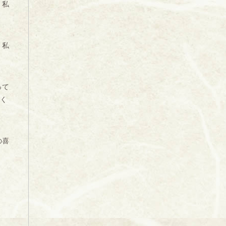
。私
、私
って
いく
の喜