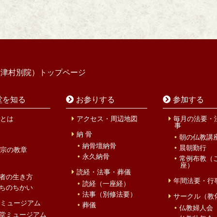
寺津村別院）トップページ
堂を知る
お参りする
参加する
とは
アクセス・周辺地図
毎月の法要・
事
納 骨
朝の仏教講
納骨壇納骨
晨朝勤行
宗の教章
永久納骨
常例布教（
座）
読経・法事・葬儀
者の生き方
年間法要・行
読経（一座経）
ちのちかい
法事（別修法要）
サークル（教
ミュージアム
葬儀
仏教婦人会
堂ミュージアム