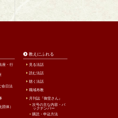
教えにふれる
法座・行
見る法話
読む法話
座
聴く法話
ご命日法
職域布教
事
月刊誌『御堂さん』
次号の主な内容・バ
化団体）
ックナンバー
購読・申込方法