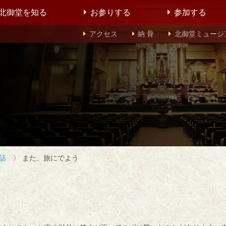
北御堂を知る
お参りする
参加する
アクセス
納 骨
北御堂ミュージ
話
〉 また、旅にでよう