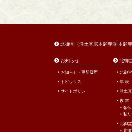
北御堂（浄土真宗本願寺派 本願
お知らせ
北御
お知らせ・更新履歴
北御堂
トピックス
年 表
サイトポリシー
浄土真
教 書
念仏
私た
北御堂
北御