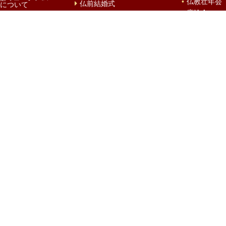
仏教壮年会
仏前結婚式
について
廣輪会
初参式
ゾウ
北御堂キッ
災害時避難所
風物詩
春
夏
秋
冬
堂さん』
大阪教区教務所
浄土真宗本願寺派
きたみどう
北御堂
浄土真宗本願寺派 本願寺津村別院
〒541-0053 大阪市中央区本町4-1-3
開門時間：7時 閉門時間：16時