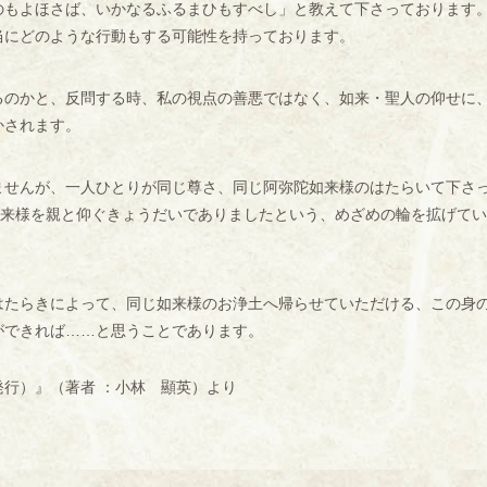
もよほさば、いかなるふるまひもすべし」と教えて下さっております
当にどのような行動もする可能性を持っております。
のかと、反問する時、私の視点の善悪ではなく、如来・聖人の仰せに
かされます。
せんが、一人ひとりが同じ尊さ、同じ阿弥陀如来様のはたらいて下さ
如来様を親と仰ぐきょうだいでありましたという、めざめの輪を拡げて
たらきによって、同じ如来様のお浄土へ帰らせていただける、この身
ができれば……と思うことであります。
行）』（著者 ：小林 顯英）より