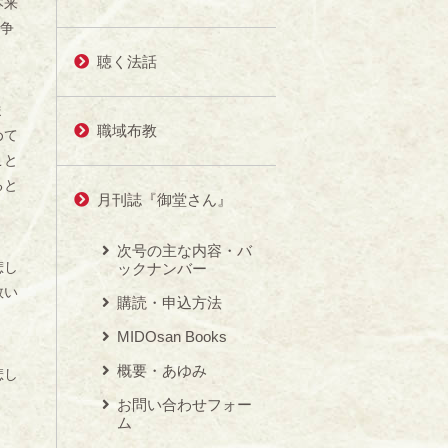
本来
戦争
聴く法話
ま
職域布教
めて
こと
ると
月刊誌『御堂さん』
次号の主な内容・バ
悲し
ックナンバー
救い
購読・申込方法
MIDOsan Books
概要・あゆみ
悲し
お問い合わせフォー
ム