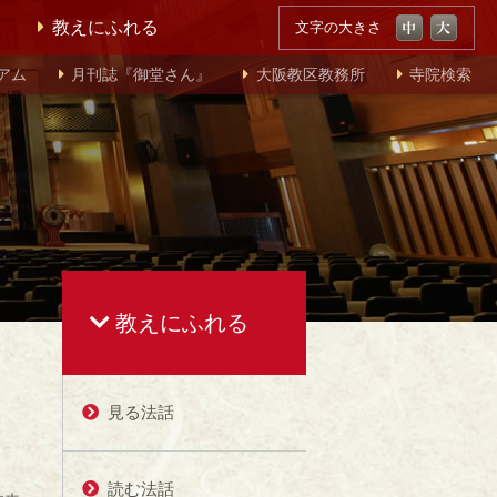
教えにふれる
文字の大きさ
アム
月刊誌『御堂さん』
大阪教区教務所
寺院検索
教えにふれる
見る法話
読む法話