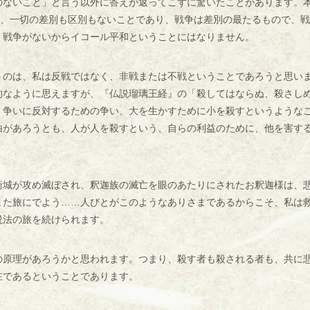
ないこと」と言う以外に答えが返ってこずに驚いたことがあります。
れ、一切の差別も区別もないことであり、戦争は差別の最たるもので、
、戦争がないからイコール平和ということにはなりません。
のは、私は反戦ではなく、非戦または不戦ということであろうと思い
的なように思えますが、『仏説瑠璃王経』の「殺してはならぬ、殺さし
、争いに反対するための争い、大を生かすために小を殺すというような
由があろうとも、人が人を殺すという、自らの利益のために、他を害す
城が攻め滅ぼされ、釈迦族の滅亡を眼のあたりにされたお釈迦様は、
また旅にでよう……人びとがこのようなありさまであるからこそ、私は
説法の旅を続けられます。
原理があろうかと思われます。つまり、殺す者も殺される者も、共に
在であるということであります。