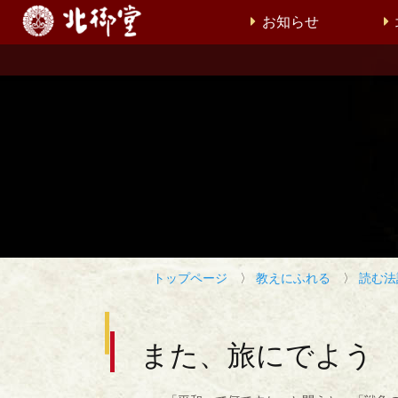
お知らせ
トップページ
〉
教えにふれる
〉
読む法
また、旅にでよう