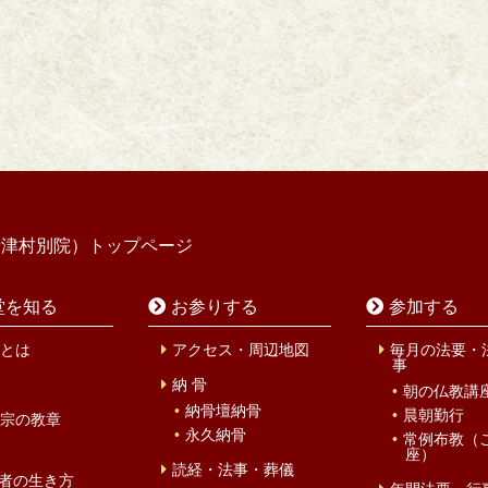
寺津村別院）トップページ
堂を知る
お参りする
参加する
とは
アクセス・周辺地図
毎月の法要・
事
納 骨
朝の仏教講
納骨壇納骨
晨朝勤行
宗の教章
永久納骨
常例布教（
座）
読経・法事・葬儀
者の生き方