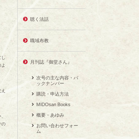
聴く法話
職域布教
忙し
月刊誌『御堂さん』
のよ
次号の主な内容・バ
ックナンバー
次え
購読・申込方法
MIDOsan Books
概要・あゆみ
い、
けの
お問い合わせフォー
ム