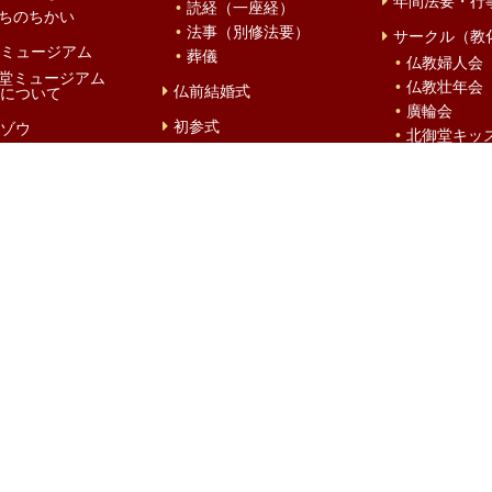
年間法要・行
読経（一座経）
ちのちかい
法事（別修法要）
サークル（教
ミュージアム
葬儀
仏教婦人会
堂ミュージアム
仏教壮年会
仏前結婚式
について
廣輪会
初参式
ゾウ
北御堂キッ
災害時避難所
風物詩
春
夏
秋
冬
堂さん』
大阪教区教務所
浄土真宗本願寺派
きたみどう
北御堂