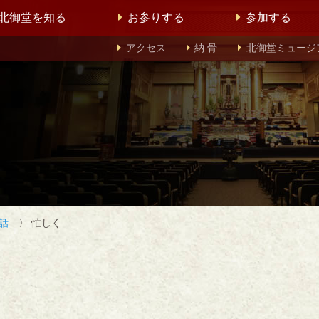
北御堂を知る
お参りする
参加する
アクセス
納 骨
北御堂ミュージ
話
〉 忙しく