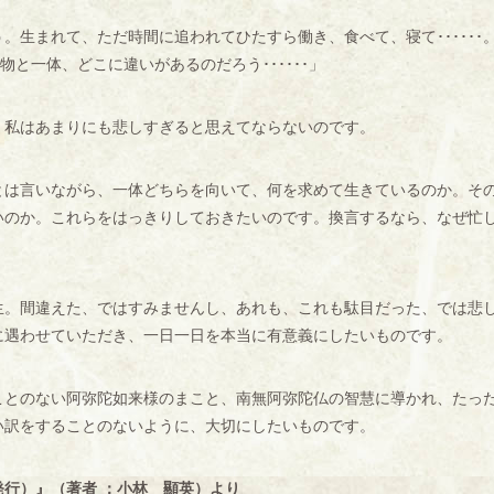
生まれて、ただ時間に追われてひたすら働き、食べて、寝て･･････
物と一体、どこに違いがあるのだろう･･････」
私はあまりにも悲しすぎると思えてならないのです。
は言いながら、一体どちらを向いて、何を求めて生きているのか。そ
いのか。これらをはっきりしておきたいのです。換言するなら、なぜ忙
。
。間違えた、ではすみませんし、あれも、これも駄目だった、では悲
に遇わせていただき、一日一日を本当に有意義にしたいものです。
とのない阿弥陀如来様のまこと、南無阿弥陀仏の智慧に導かれ、たっ
言い訳をすることのないように、大切にしたいものです。
行）』（著者 ：小林 顯英）より