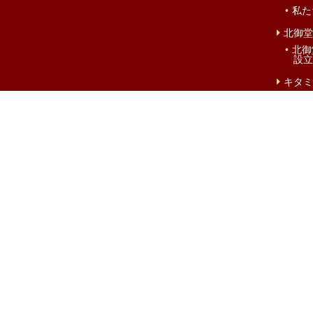
私た
北御堂
北御
設立
キタミ
大阪市
月刊誌『御