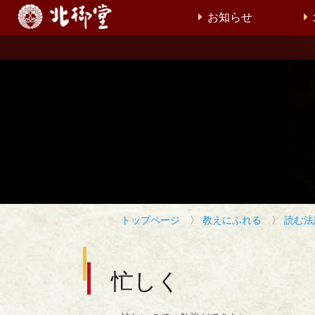
お知らせ
トップページ
〉
教えにふれる
〉
読む法
忙しく