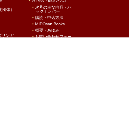
事
月刊誌『御堂さん』
次号の主な内容・バ
化団体）
ックナンバー
購読・申込方法
MIDOsan Books
概要・あゆみ
ズサンガ
お問い合わせフォー
ム
本願寺出版社