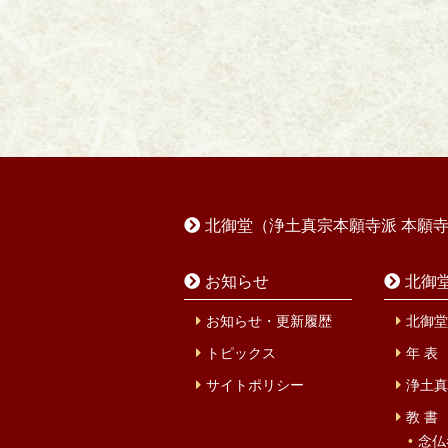
北御堂（浄土真宗本願寺派 本願
お知らせ
北御
お知らせ・更新履歴
北御堂
トピックス
年 表
サイトポリシー
浄土真
教 書
念仏