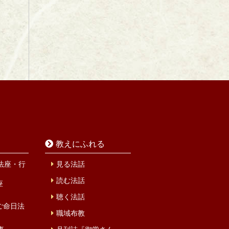
教えにふれる
法座・行
見る法話
読む法話
座
聴く法話
ご命日法
職域布教