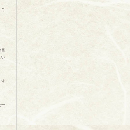
。こ
の目
しい
しす
た一