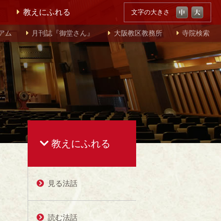
教えにふれる
文字の大きさ
アム
月刊誌『御堂さん』
大阪教区教務所
寺院検索
教えにふれる
見る法話
読む法話