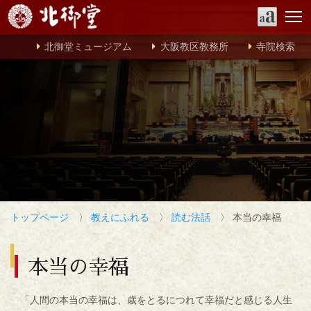
北御堂ミュージアム
大阪教区教務所
寺院検索
トップページ
〉
教えにふれる
〉
読む法話
〉 本当の幸福
本当の幸福
「人間の本当の幸福は、歳をとるにつれて幸福だと感じる人生