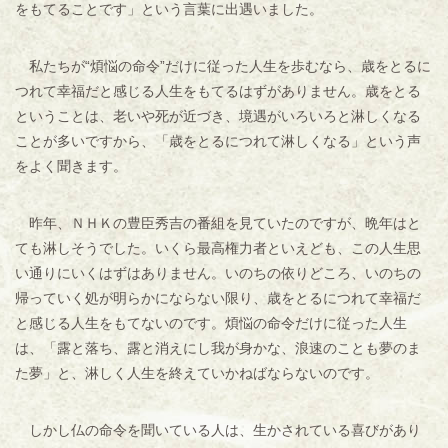
をもてることです」という言葉に出遇いました。
私たちが“煩悩の命令”だけに従った人生を歩むなら、歳をとるに
つれて幸福だと感じる人生をもてるはずがありません。歳をとる
ということは、老いや死が近づき、境遇がいろいろと淋しくなる
ことが多いですから、「歳をとるにつれて淋しくなる」という声
をよく聞きます。
昨年、ＮＨＫの豊臣秀吉の番組を見ていたのですが、晩年はと
ても淋しそうでした。いくら最高権力者といえども、この人生思
い通りにいくはずはありません。いのちの依りどころ、いのちの
帰っていく処が明らかにならない限り、歳をとるにつれて幸福だ
と感じる人生をもてないのです。煩悩の命令だけに従った人生
は、「露と落ち、露と消えにし我が身かな、浪速のことも夢のま
た夢」と、淋しく人生を終えていかねばならないのです。
しかし仏の命令を聞いている人は、生かされている喜びがあり