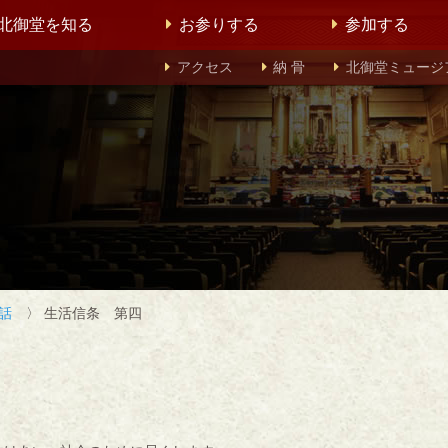
北御堂を知る
お参りする
参加する
アクセス
納 骨
北御堂ミュージ
話
〉 生活信条 第四