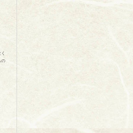
なく
もの