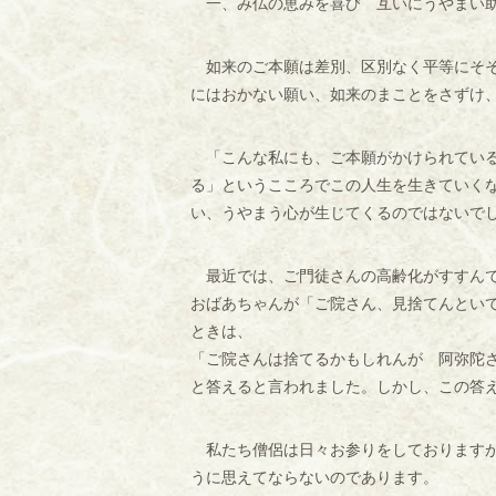
一、み仏の恵みを喜び 互いにうやまい助
如来のご本願は差別、区別なく平等にそそ
にはおかない願い、如来のまことをさずけ
「こんな私にも、ご本願がかけられている
る」というこころでこの人生を生きていく
い、うやまう心が生じてくるのではないで
最近では、ご門徒さんの高齢化がすすんで
おばあちゃんが「ご院さん、見捨てんとい
ときは、
「ご院さんは捨てるかもしれんが 阿弥陀
と答えると言われました。しかし、この答
私たち僧侶は日々お参りをしておりますが
うに思えてならないのであります。