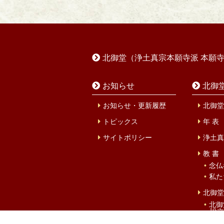
北御堂（浄土真宗本願寺派 本願
お知らせ
北御
お知らせ・更新履歴
北御堂
トピックス
年 表
サイトポリシー
浄土真
教 書
念仏
私た
北御堂
北御
設立