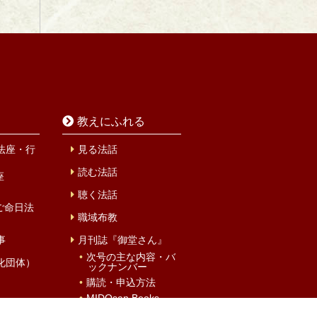
教えにふれる
法座・行
見る法話
読む法話
座
聴く法話
ご命日法
職域布教
事
月刊誌『御堂さん』
次号の主な内容・バ
化団体）
ックナンバー
購読・申込方法
MIDOsan Books
概要・あゆみ