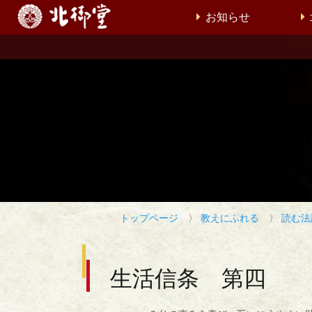
お知らせ
トップページ
〉
教えにふれる
〉
読む法
生活信条 第四