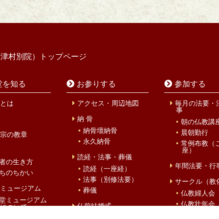
寺津村別院）トップページ
堂を知る
お参りする
参加する
とは
アクセス・周辺地図
毎月の法要・
事
納 骨
朝の仏教講
納骨壇納骨
晨朝勤行
宗の教章
永久納骨
常例布教（
座）
読経・法事・葬儀
者の生き方
年間法要・行
読経（一座経）
ちのちかい
法事（別修法要）
サークル（教
ミュージアム
葬儀
仏教婦人会
堂ミュージアム
仏教壮年会
仏前結婚式
について
廣輪会