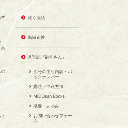
わず
聴く法話
職域布教
あ
けあ
月刊誌『御堂さん』
人の
次号の主な内容・バ
ックナンバー
う
購読・申込方法
MIDOsan Books
概要・あゆみ
お問い合わせフォー
るよ
ム