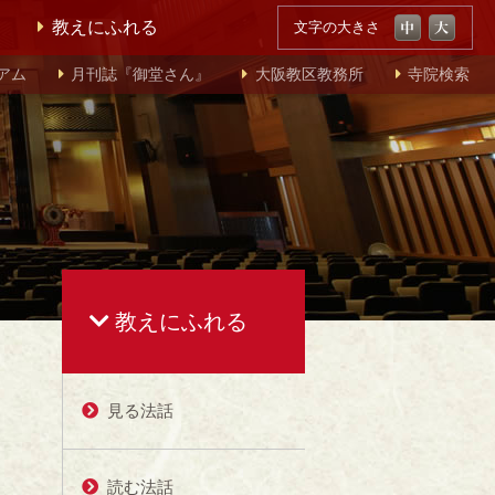
教えにふれる
文字の大きさ
アム
月刊誌『御堂さん』
大阪教区教務所
寺院検索
教えにふれる
見る法話
読む法話