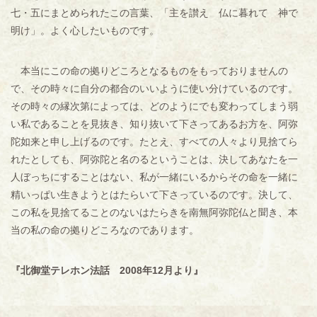
七・五にまとめられたこの言葉、「主を讃え 仏に暮れて 神で
明け」。よく心したいものです。
本当にこの命の拠りどころとなるものをもっておりませんの
で、その時々に自分の都合のいいように使い分けているのです。
その時々の縁次第によっては、どのようにでも変わってしまう弱
い私であることを見抜き、知り抜いて下さってあるお方を、阿弥
陀如来と申し上げるのです。たとえ、すべての人々より見捨てら
れたとしても、阿弥陀と名のるということは、決してあなたを一
人ぼっちにすることはない、私が一緒にいるからその命を一緒に
精いっぱい生きようとはたらいて下さっているのです。決して、
この私を見捨てることのないはたらきを南無阿弥陀仏と聞き、本
当の私の命の拠りどころなのであります。
『北御堂テレホン法話 2008年12月より』