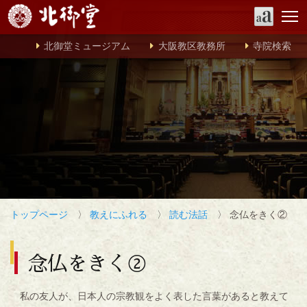
北御堂ミュージアム
大阪教区教務所
寺院検索
トップページ
〉
教えにふれる
〉
読む法話
〉 念仏をきく②
念仏をきく②
私の友人が、日本人の宗教観をよく表した言葉があると教えて