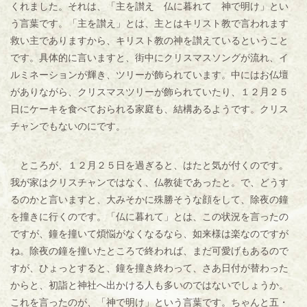
くれました。それは、「主を讃え 仏に暮れて 神で明け」とい
う言葉です。「主を讃え」とは、主とはキリスト教で言われます
救い主でありますから、キリスト教の神を讃えているということ
です。具体的に言いますと、街中にクリスマスソングが流れ、イ
ルミネーションが輝き、ツリーが飾られています。中にはお仏壇
がありながら、クリスマスツリーが飾られていたり、１２月２５
日にケーキを食べておられる家庭も、結構あるようです。クリス
チャンでもないのにです。
ところが、１２月２５日を過ぎると、はたと気が付くのです。
我が家はクリスチャンではなく、仏教徒であったと。で、どうす
るのかと言いますと、大みそかに殊勝そうな顔をして、除夜の鐘
を撞きに行くのです。「仏に暮れて」とは、この状況を言ったの
ですが、鐘を撞いて煩悩がなくなるなら、如来様は楽なのですが
ね。除夜の鐘を撞いたところで終われば、まだ可愛げもあるので
すが、ひょっとすると、鐘を撞き終わって、さあ日付が替わった
からと、初詣と神社へ出かける人も多いのではないでしょうか。
これを言ったのが、「神で明け」という言葉です。ちゃんと五・