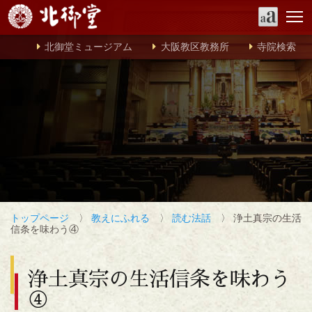
北御堂ミュージアム
大阪教区教務所
寺院検索
トップページ
〉
教えにふれる
〉
読む法話
〉 浄土真宗の生活
信条を味わう④
浄土真宗の生活信条を味わう
④