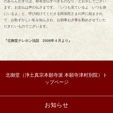
のあらんかぎりは、称名念仏すべきものなり」とお示しでござい
ます。お念仏は声の仏さまです。「いつも見ているよ いつも傍
にいるよ」と、呼び続けてくださる阿弥陀さまの声に励まされ
て、お恥ずかしい私を知らされ、お朝事お夕事を勤めさせていた
だきたいものでございます。
『北御堂テレホン法話 2008年４月より』
北御堂（浄土真宗本願寺派 本願寺津村別院）ト
ップページ
お知らせ