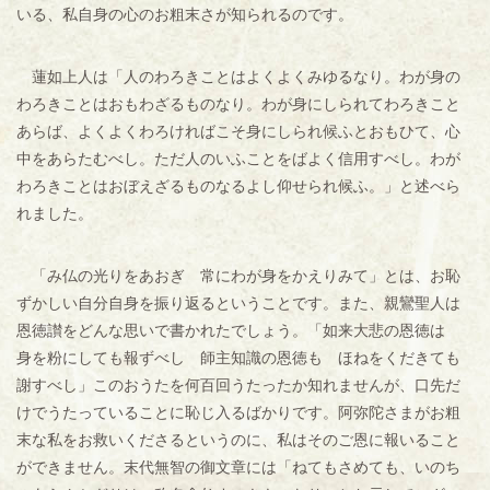
いる、私自身の心のお粗末さが知られるのです。
蓮如上人は「人のわろきことはよくよくみゆるなり。わが身の
わろきことはおもわざるものなり。わが身にしられてわろきこと
あらば、よくよくわろければこそ身にしられ候ふとおもひて、心
中をあらたむべし。ただ人のいふことをばよく信用すべし。わが
わろきことはおぼえざるものなるよし仰せられ候ふ。」と述べら
れました。
「み仏の光りをあおぎ 常にわが身をかえりみて」とは、お恥
ずかしい自分自身を振り返るということです。また、親鸞聖人は
恩徳讃をどんな思いで書かれたでしょう。「如来大悲の恩徳は
身を粉にしても報ずべし 師主知識の恩徳も ほねをくだきても
謝すべし」このおうたを何百回うたったか知れませんが、口先だ
けでうたっていることに恥じ入るばかりです。阿弥陀さまがお粗
末な私をお救いくださるというのに、私はそのご恩に報いること
ができません。末代無智の御文章には「ねてもさめても、いのち