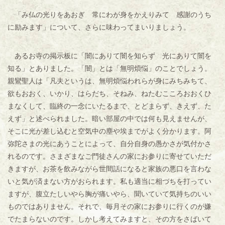
「み仏の光りをあおぎ 常にわが身をかえりみて 感謝のうち
に励みます」について、さらに味わってまいりましょう。
あるお寺の掲示板に「闇にありて闇を知らず 光にありて闇を
知る」とありました。「闇」とは「無明煩悩」のことでしょう。
親鸞聖人は「凡夫というは、無明煩悩われらが身にみちみちて、
欲もおおく、いかり、はらだち、そねみ、ねたむこころおおくひ
まなくして、臨終の一念にいたるまで、とどまらず、きえず、た
えず」と述べられました。暗い部屋の中では何も見えませんが、
そこに光が差し込むと空気中の塵や埃までがよく分かります。阿
弥陀さまの光にあうことによって、自分自身の愚かさが気付かさ
れるのです。さまざまなご門徒さんの家にお参りに寄せていただ
きますが、お茶を飲みながら世間話になると家族の悪口を言わな
いと気が済まない方がおられます。私も適当に相づちを打ってい
ますが、腹立たしいやら胸が痛いやら、聞いていて気持ちのいい
ものではありません。それで、毎月その家にお参りに行くのが嫌
でたまらないのです。しかし考えてみますと、その方をさばいて