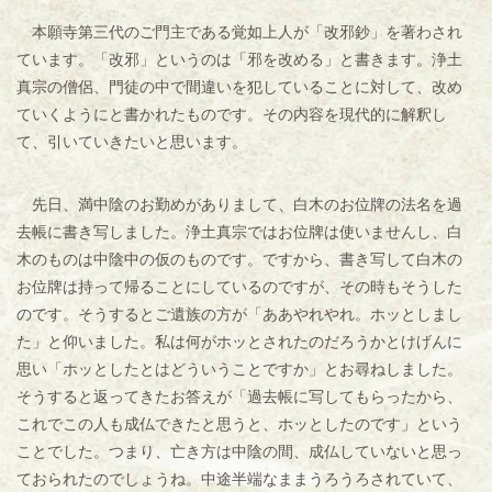
本願寺第三代のご門主である覚如上人が「改邪鈔」を著わされ
ています。「改邪」というのは「邪を改める」と書きます。浄土
真宗の僧侶、門徒の中で間違いを犯していることに対して、改め
ていくようにと書かれたものです。その内容を現代的に解釈し
て、引いていきたいと思います。
先日、満中陰のお勤めがありまして、白木のお位牌の法名を過
去帳に書き写しました。浄土真宗ではお位牌は使いませんし、白
木のものは中陰中の仮のものです。ですから、書き写して白木の
お位牌は持って帰ることにしているのですが、その時もそうした
のです。そうするとご遺族の方が「ああやれやれ。ホッとしまし
た」と仰いました。私は何がホッとされたのだろうかとけげんに
思い「ホッとしたとはどういうことですか」とお尋ねしました。
そうすると返ってきたお答えが「過去帳に写してもらったから、
これでこの人も成仏できたと思うと、ホッとしたのです」という
ことでした。つまり、亡き方は中陰の間、成仏していないと思っ
ておられたのでしょうね。中途半端なままうろうろされていて、