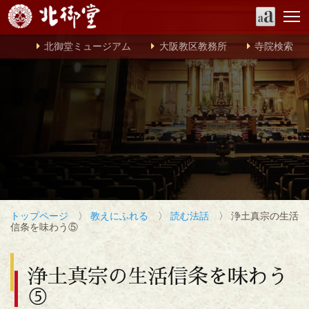
北御堂ミュージアム
大阪教区教務所
寺院検索
トップページ
〉
教えにふれる
〉
読む法話
〉 浄土真宗の生活
信条を味わう⑤
浄土真宗の生活信条を味わう
⑤