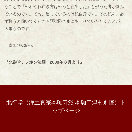
うことで「やれやれ亡き方はやっと往生した」と残った者が喜ん
でいるのです。でも、迷っているのは私自身です。その私を、必
ず救うと働いてくださる阿弥陀さまにあわせていただくことが、
大事なのです。
南無阿弥陀仏
『北御堂テレホン法話 2008年６月より』
北御堂（浄土真宗本願寺派 本願寺津村別院）ト
ップページ