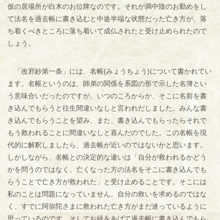
仮の居場所が白木のお位牌なのです。それが満中陰のお勤めをし
て法名を過去帳に書き込むと中途半端な状態だった亡き方が、落
ち着くべきところに落ち着いて成仏されたと受け止められたので
しょう。
「改邪鈔第一条」には、名帳(みょうちょう)について書かれてい
ます。名帳というのは、師弟の関係を系図の形で示した名簿とい
う意味合いだったのですが、いつのころからか、そこに名前を書
き込んでもらうと往生間違いなしと言われだしました。みんな書
き込んでもらうことを望み、また、書き込んでもらったらそれで
もう救われることに間違いなしと喜んだのでした。この名帳を現
代的に解釈しましたら、過去帳が近いのではないかと思います。
しかしながら、名帳との決定的な違いは「自分が救われるかどう
かを問うのではなく、亡くなった方の法名をそこに書き込んでも
らうことで亡き方が救われた」と受け止めることです。そこには
私のことは問題になっていません。自分の救いを求めるのではな
く、すでに阿弥陀さまに救われた亡き方がまだ迷っているように
思っているのです。そしてお経をあげて過去帳に書き込んでもら