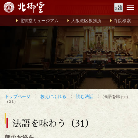
北御堂ミュージアム
大阪教区教務所
寺院検索
トップページ
〉
教えにふれる
〉
読む法話
〉 法語を味わう
（31）
法語を味わう（31）
朝のお経を