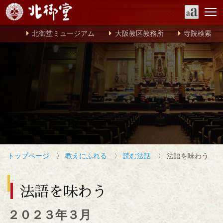
北御堂ミュージアム
大阪教区教務所
寺院検索
トップページ
〉
教えにふれる
〉
読む法話
〉 法語を味わう
法語を味わう
２０２３年３月