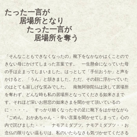
たった一言が
居場所となり
たった一言が
居場所を奪う
「そんなこともできなくなったの」靴下をなかなかはくことので
きない母にかけてしまった言葉です。 一生懸命になっていた母
の手は止まってしまいました。はっとして「手伝おうか」と声を
かけると、「うん」と頷きました。ただ、その顔に浮かべていた
のはとても寂しげな笑みでした。 南無阿弥陀仏は決して居場所
を奪わず、どんな時も私の居場所となってくださる如来さまで
す。それほど深いお慈悲の如来さまを聞かせて頂いているの
に・・・・。 すっかり細くなったその足に靴下をはかせながら
『ごめん、おかあちゃん・・辛い言葉を聞かせてしまって』心の
内で詫びました・・。 ナモアミダブツ。ナモアミダブツ・・お
念仏の限りない温もりは、私のいたらなさも気づかせてくださる