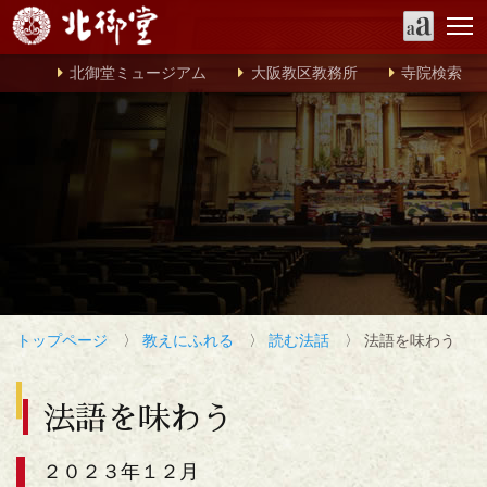
北御堂ミュージアム
大阪教区教務所
寺院検索
トップページ
〉
教えにふれる
〉
読む法話
〉 法語を味わう
法語を味わう
２０２３年１２月