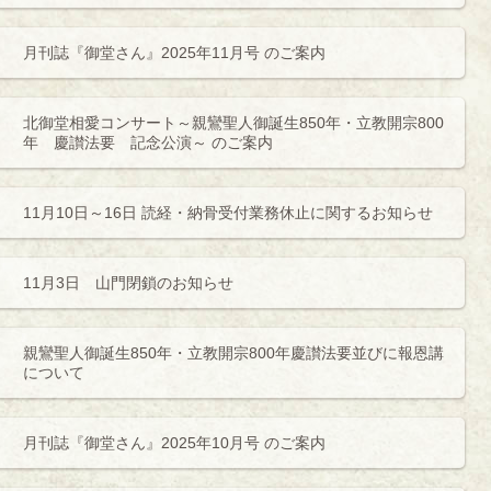
月刊誌『御堂さん』2025年11月号 のご案内
北御堂相愛コンサート～親鸞聖人御誕生850年・立教開宗800
年 慶讃法要 記念公演～ のご案内
11月10日～16日 読経・納骨受付業務休止に関するお知らせ
11月3日 山門閉鎖のお知らせ
親鸞聖人御誕生850年・立教開宗800年慶讃法要並びに報恩講
について
月刊誌『御堂さん』2025年10月号 のご案内