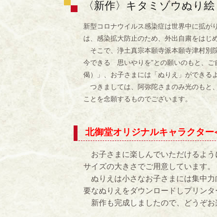
〈新作〉キタミゾウぬり絵
新型コロナウイルス感染症は世界中に拡が
は、感染拡大防止のため、外出自粛をはじ
そこで、浄土真宗本願寺派本願寺津村別院
今できる 思いやりを”との願いのもと、
偈）」、お子さまには「ぬりえ」ができる
つきましては、阿弥陀さまのみ光のもと、
ことを念願するものでございます。
北御堂オリジナルキャラクター
お子さまに楽しんでいただけるように
サイズの大きさでご用意しています。
ぬりえは小さなお子さまには集中力
要なぬりえをダウンロードしプリンタ
新作も完成しましたので、どうぞお