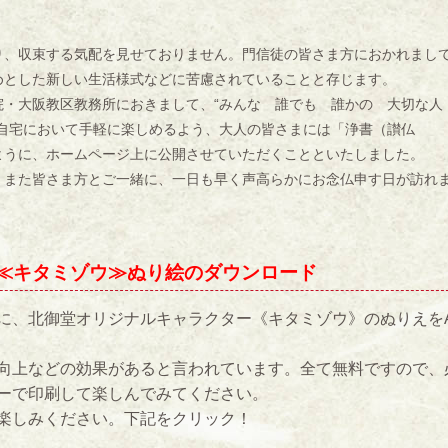
り、収束する気配を見せておりません。門信徒の皆さま方におかれまし
めとした新しい生活様式などに苦慮されていることと存じます。
・大阪教区教務所におきまして、“みんな 誰でも 誰かの 大切な
ご自宅において手軽に楽しめるよう、大人の皆さまには「浄書（讃仏
ように、ホームページ上に公開させていただくことといたしました。
また皆さま方とご一緒に、一日も早く声高らかにお念仏申す日が訪れ
≪キタミゾウ≫ぬり絵のダウンロード
、北御堂オリジナルキャラクター《キタミゾウ》のぬりえをA
向上などの効果があると言われています。全て無料ですので、
ーで印刷して楽しんでみてください。
楽しみください。下記をクリック！