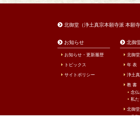
北御堂（浄土真宗本願寺派 本願
お知らせ
北御
お知らせ・更新履歴
北御堂
トピックス
年 表
サイトポリシー
浄土真
教 書
念仏
私た
北御堂
北御
設立
キタミ