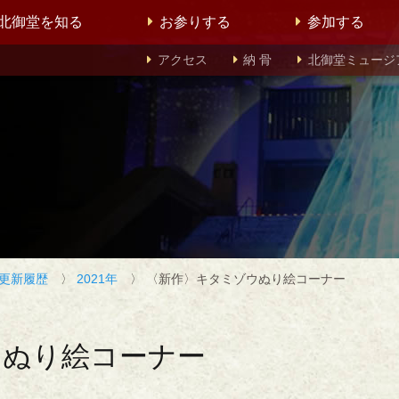
北御堂を知る
お参りする
参加する
アクセス
納 骨
北御堂ミュージ
更新履歴
〉
2021年
〉 〈新作〉キタミゾウぬり絵コーナー
ウぬり絵コーナー