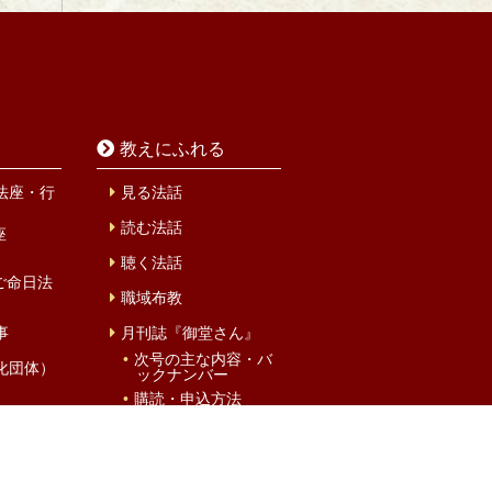
教えにふれる
法座・行
見る法話
読む法話
座
聴く法話
ご命日法
職域布教
事
月刊誌『御堂さん』
次号の主な内容・バ
化団体）
ックナンバー
購読・申込方法
MIDOsan Books
概要・あゆみ
ズサンガ
お問い合わせフォー
ム