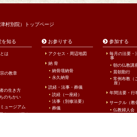
寺津村別院）トップページ
堂を知る
お参りする
参加する
とは
アクセス・周辺地図
毎月の法要・
事
納 骨
朝の仏教講
納骨壇納骨
晨朝勤行
宗の教章
永久納骨
常例布教（
座）
読経・法事・葬儀
者の生き方
年間法要・行
読経（一座経）
ちのちかい
法事（別修法要）
サークル（教
ミュージアム
葬儀
仏教婦人会
堂ミュージアム
仏教壮年会
仏前結婚式
について
廣輪会
初参式
ゾウ
北御堂キッ