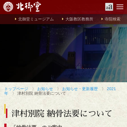
北御堂ミュージアム
大阪教区教務所
寺院検索
トップページ
〉
お知らせ
〉
お知らせ・更新履歴
〉
2021
年
〉 津村別院 納骨法要について
津村別院 納骨法要について