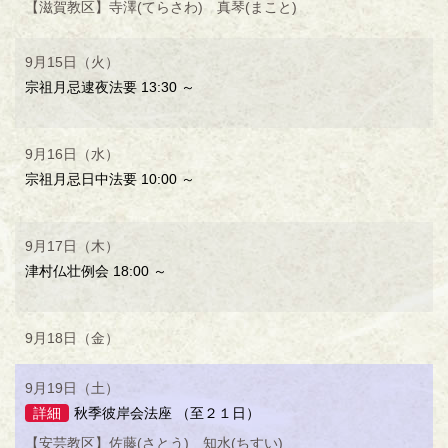
【滋賀教区】寺澤(てらさわ) 真琴(まこと)
9月15日（火）
宗祖月忌逮夜法要 13:30 ～
9月16日（水）
宗祖月忌日中法要 10:00 ～
9月17日（木）
津村仏壮例会 18:00 ～
9月18日（金）
9月19日（土）
詳細
秋季彼岸会法座 （至２１日）
【安芸教区】佐藤(さとう) 知水(ちすい)