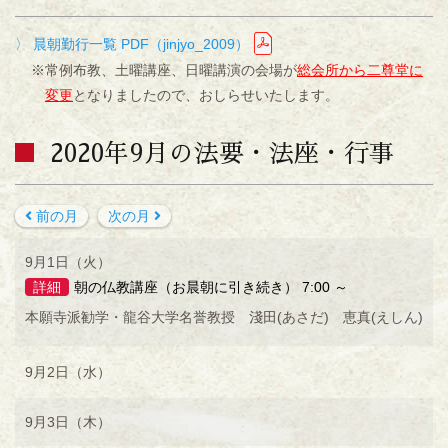
〉 晨朝勤行一覧 PDF（jinjyo_2009）
※常例布教、土曜講座、日曜講演の会場が
総会所から二尊堂に
変更
となりましたので、おしらせいたします。
2020年9月の法要・法座・行事
前の月
次の月
9月1日（火）
詳細
朝の仏教講座（お晨朝に引き続き） 7:00 ～
本願寺派勧学・龍谷大学名誉教授 淺田(あさだ) 恵真(えしん)
9月2日（水）
9月3日（木）