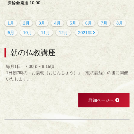
廣輪会発送 10:00 ～
1月
2月
3月
4月
5月
6月
7月
8月
9月
10月
11月
12月
2021年
朝の仏教講座
毎月1日 7:30頃～8:15頃
1日朝7時の「お晨朝（おじんじょう）」（朝の読経）の後に開催
いたします。
詳細ページへ