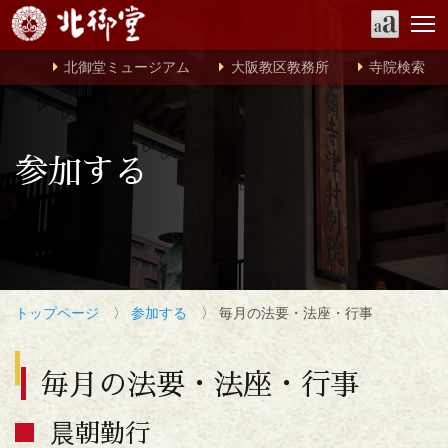
北御堂ミュージアム
大阪教区教務所
寺院検索
参加する
トップページ
〉
参加する
〉 毎月の法要・法座・行事
毎月の法要・法座・行事
晨朝勤行